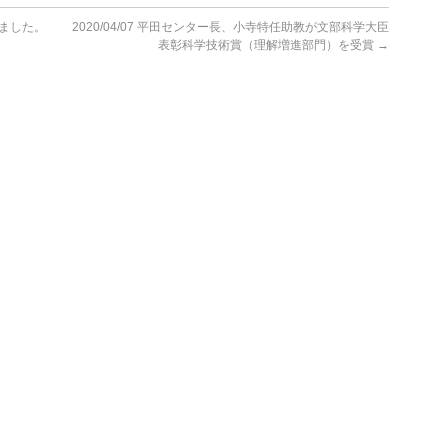
講演しました。
2020/04/07 平田センター長、小寺特任助教が文部科学大臣
表彰科学技術賞（理解増進部門）を受賞
→